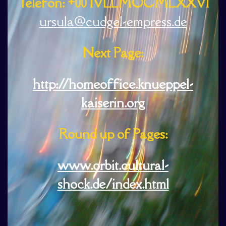
Telefon: +00 IVLLMOCMLXXVI
ursula@cudgel-empress.de
Next Page:
http://homeoffice.knueppel-
kaiserin.org
Round up of Pages:
www.orbit.cultural-
shock.de/index.html